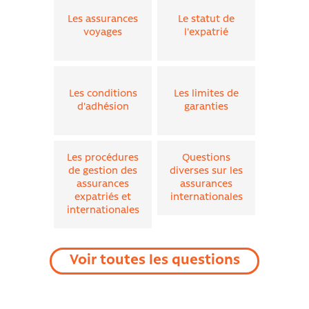
étudiants dans un pays tiers ?
Les assurances
Le statut de
voyages
l'expatrié
Puis-je résilier mon contrat si je rentre
définitivement en France ?
Quelles sont les exclusions les plus courantes des
Les conditions
Les limites de
d'adhésion
garanties
assurances expatriés ?
Les formules Uneo Monde sont-elles ACT
Compliant ?
Les procédures
Questions
de gestion des
diverses sur les
assurances
assurances
Qu'est-ce qu'un acte technique médical ?
expatriés et
internationales
internationales
Points clés sur les garanties maternités des
assurances expatriés
Voir toutes les questions
Paiement mensuel des assurances
internationales.