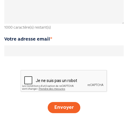
Tous les assureurs appliquent de carences en
maternité.
Comment sont calculées les cotisations de la CFE
1000
caractère(s) restant(s)
Suis-je couvert par ma Carte Gold lors d'un séjour
Votre adresse email
*
de plus de 90 jours ?
Puis-je souscrire une assurance voyage si j'ai 75
ans ou plus
Les avantages d'UFE Assistance
Un étranger en France doit-il obligatoirement
adhérer à la Sécu ?
Comment faites-vous sans représentant sur place
?