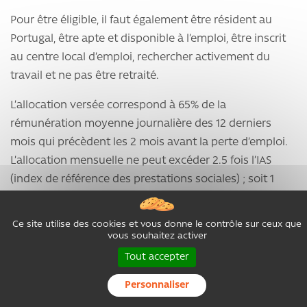
Pour être éligible, il faut également être résident au
Portugal, être apte et disponible à l’emploi, être inscrit
au centre local d’emploi, rechercher activement du
travail et ne pas être retraité.
L’allocation versée correspond à 65% de la
rémunération moyenne journalière des 12 derniers
mois qui précèdent les 2 mois avant la perte d’emploi.
L’allocation mensuelle ne peut excéder 2.5 fois l’IAS
(index de référence des prestations sociales) ; soit 1
097.03€ en 2020. Et le montant minimum est l’IAS, soit
438.81€.
Ce site utilise des cookies et vous donne le contrôle sur ceux que
vous souhaitez activer
La durée de versement dépend de l’âge de l’assuré et
Tout accepter
de sa durée de cotisation.
Personnaliser