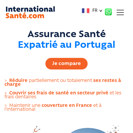
Panneau de gestion des cookies
FR
Assurance Santé
Expatrié au Portugal
Je compare
>
Réduire
partiellement ou totalement
ses restes à
charge
>
Couvrir ses frais de santé en secteur privé
et les
frais dentaires
>
Maintenir une
couverture en France
et à
l’international