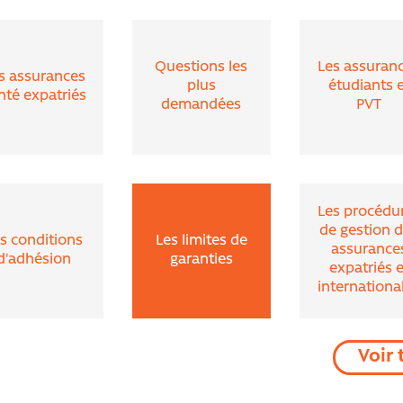
inée ?
Questions les
Les assuran
s assurances
plus
étudiants 
nté expatriés
demandées
PVT
Les procédu
de gestion 
s conditions
Les limites de
assurance
d'adhésion
garanties
expatriés e
internationa
Voir 