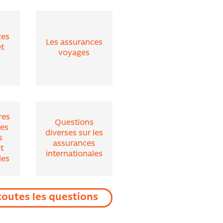
ces
Les assurances
et
voyages
res
Questions
des
diverses sur les
s
assurances
t
internationales
les
toutes les questions