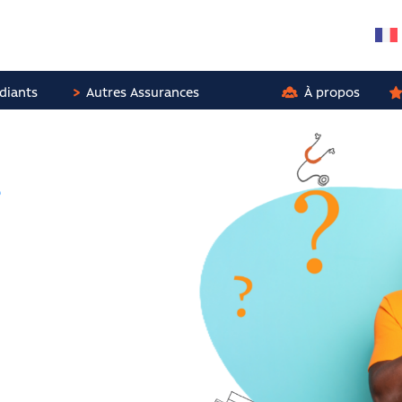
diants
Autres Assurances
À propos
s