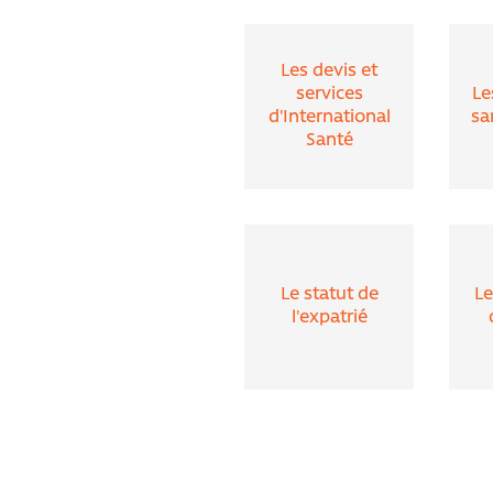
Qu'est ce qu'une maladie inop
Les devis et
services
Le
d'International
sa
Santé
Le statut de
Le
l'expatrié