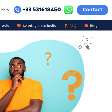
+33 531618450
Contact
FR
Avis
Avantages exclusifs
FAQ
Blog