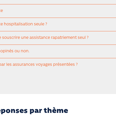
ce
e hospitalisation seule ?
e souscrire une assistance rapatriement seul ?
nopinés ou non.
par les assurances voyages présentées ?
oursements en complément de la CFE
le expatrié pour des soins dans un autre pays que celui de 
ans mon pays d?origine (France ou autre) ?
réponses par thème