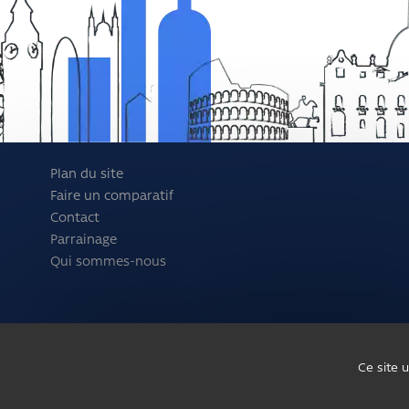
Plan du site
Faire un comparatif
Contact
Parrainage
Qui sommes-nous
Ce site 
/*
*/