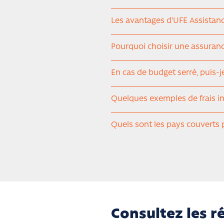
Les avantages d'UFE Assistan
Pourquoi choisir une assuranc
En cas de budget serré, puis-j
Quelques exemples de frais i
Quels sont les pays couverts 
Comment se gèrent les remb
Suis-je couvert par ma mutuel
Suis-je couvert si je rentre d
Consultez les 