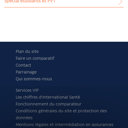
Spécial étudiants et PVT
Plan du site
Faire un comparatif
Contact
Parrainage
Qui sommes-nous
Services VIP
Les chiffres d'International Santé
Fonctionnement du comparateur
Conditions générales du site et protection des
données
Mentions légales et intermédiation en assurances