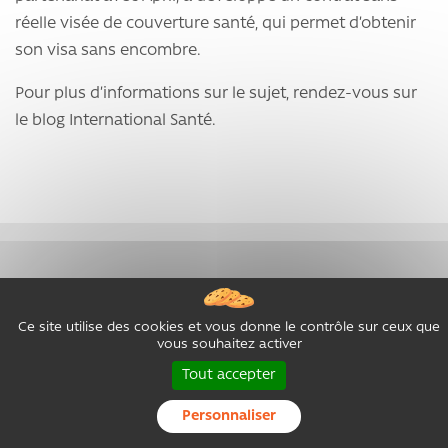
réelle visée de couverture santé, qui permet d’obtenir
son visa sans encombre.
Pour plus d’informations sur le sujet, rendez-vous sur
le blog International Santé.
Ce site utilise des cookies et vous donne le contrôle sur ceux que
L'assurance santé expatrié en
vous souhaitez activer
Thaïlande
Tout accepter
Personnaliser