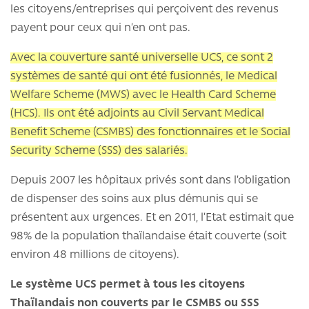
les citoyens/entreprises qui perçoivent des revenus
payent pour ceux qui n’en ont pas.
Avec la couverture santé universelle UCS, ce sont 2
systèmes de santé qui ont été fusionnés, le Medical
Welfare Scheme (MWS) avec le Health Card Scheme
(HCS). Ils ont été adjoints au Civil Servant Medical
Benefit Scheme (CSMBS) des fonctionnaires et le Social
Security Scheme (SSS) des salariés.
Depuis 2007 les hôpitaux privés sont dans l’obligation
de dispenser des soins aux plus démunis qui se
présentent aux urgences. Et en 2011, l’Etat estimait que
98% de la population thaïlandaise était couverte (soit
environ 48 millions de citoyens).
Le système UCS permet à tous les citoyens
Thaïlandais non couverts par le CSMBS ou SSS