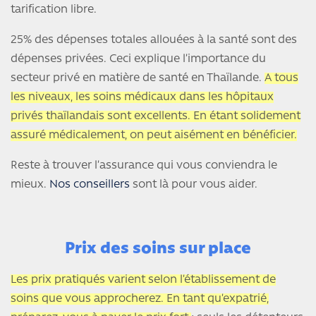
tarification libre.
25% des dépenses totales allouées à la santé sont des
dépenses privées. Ceci explique l’importance du
secteur privé en matière de santé en Thaïlande.
A tous
les niveaux, les soins médicaux dans les hôpitaux
privés thaïlandais sont excellents. En étant solidement
assuré médicalement, on peut aisément en bénéficier.
Reste à trouver l’assurance qui vous conviendra le
mieux.
Nos conseillers
sont là pour vous aider.
Prix des soins sur place
Les prix pratiqués varient selon l’établissement de
soins que vous approcherez. En tant qu’expatrié,