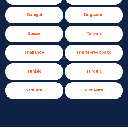
Sénégal
Singapour
Suisse
Taïwan
Thaïlande
Trinité-et-Tobago
Tunisie
Turquie
Vanuatu
Viet Nam