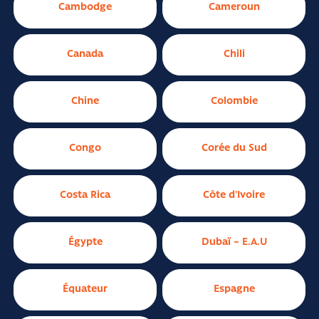
Cambodge
Cameroun
Canada
Chili
Chine
Colombie
Congo
Corée du Sud
Costa Rica
Côte d'Ivoire
Égypte
Dubaï – E.A.U
Équateur
Espagne