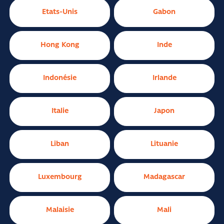
Etats-Unis
Gabon
Hong Kong
Inde
Indonésie
Irlande
Italie
Japon
Liban
Lituanie
Luxembourg
Madagascar
Malaisie
Mali