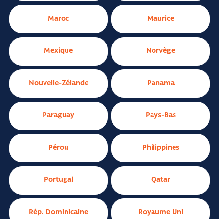
Maroc
Maurice
Mexique
Norvège
Nouvelle-Zélande
Panama
Paraguay
Pays-Bas
Pérou
Philippines
Portugal
Qatar
Rép. Dominicaine
Royaume Uni