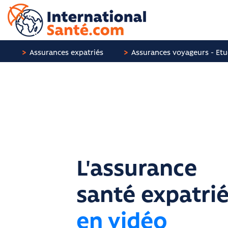
Panneau de gestion des cookies
Assurances expatriés
Assurances voyageurs - Etu
L'assurance
santé expatri
en vidéo