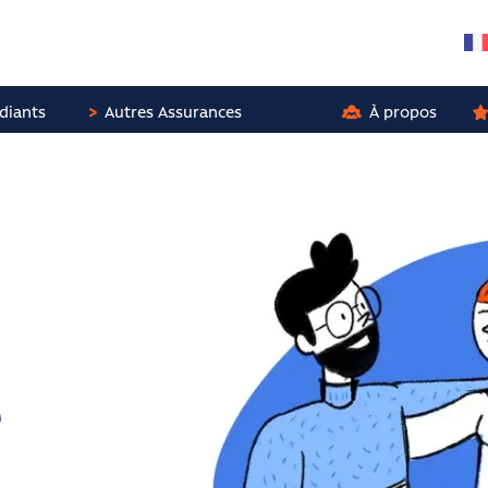
diants
Autres Assurances
À propos
é