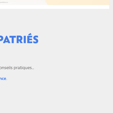
PATRIÉS
conseils pratiques…
nce
.