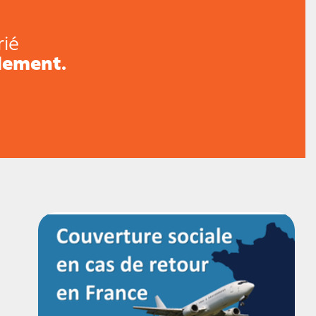
rié
lement.