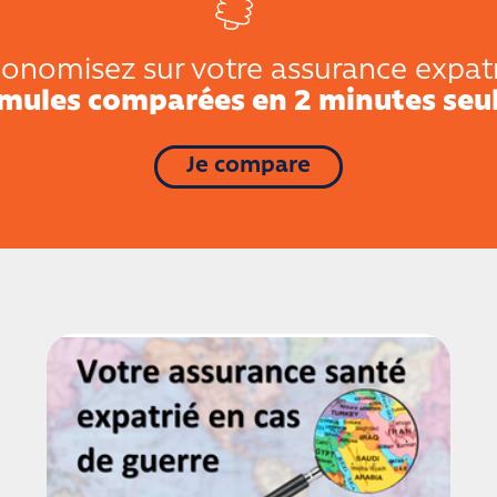
onomisez sur votre assurance expat
rmules comparées en 2 minutes seu
Je compare