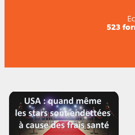
Ec
523 fo