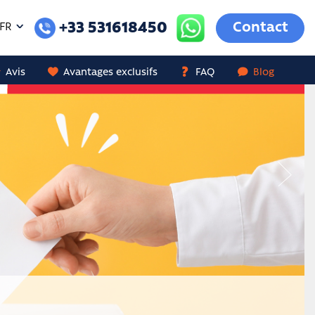
+33 531618450
Contact
FR
Avis
Avantages exclusifs
FAQ
Blog