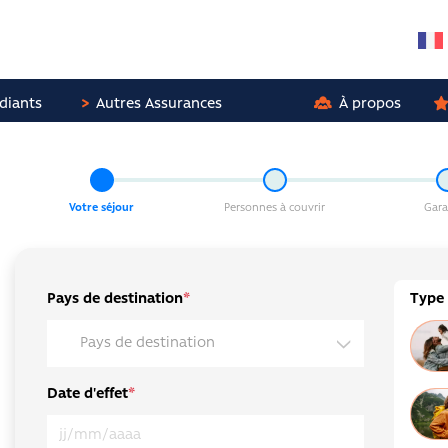
diants
Autres Assurances
À propos
Votre séjour
Personnes à couvrir
Gara
Pays de destination
*
Type 
Pays de destination
Date d'effet
*