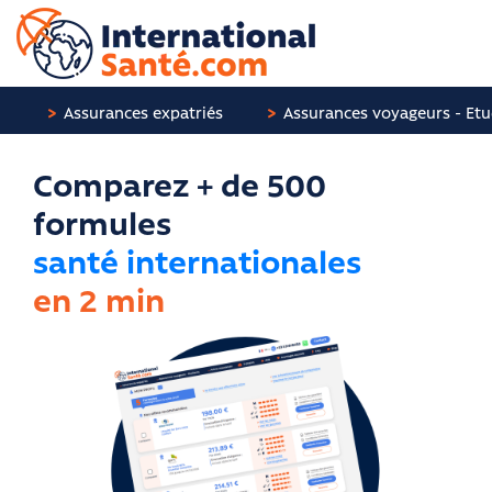
Panneau de gestion des cookies
Assurances expatriés
Assurances voyageurs - Etu
Comparez + de 500
formules
santé internationales
en 2 min