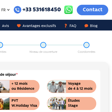
+33 531618450
Contact
FR
Avis
Avantages exclusifs
FAQ
Blog
nties
Niveau de couverture
Coordonnées
de séjour
*
+ 12 mois
Voyage
ou Résidence
de 4 à 12 mois
PVT
Études
W.Holiday Visa
Stage