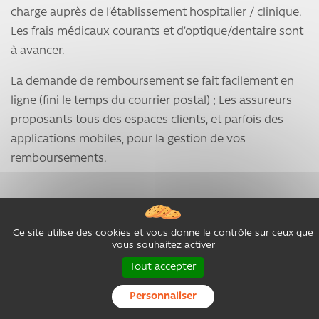
charge auprès de l’établissement hospitalier / clinique.
Les frais médicaux courants et d’optique/dentaire sont
à avancer.
La demande de remboursement se fait facilement en
ligne (fini le temps du courrier postal) ; Les assureurs
proposants tous des espaces clients, et parfois des
applications mobiles, pour la gestion de vos
remboursements.
Quand et comment souscrire ?
Ce site utilise des cookies et vous donne le contrôle sur ceux que
vous souhaitez activer
Les procédures d’adhésion aux garanties expatriés
Tout accepter
sont plus complexes que pour une mutuelle classique,
il convient donc de s’y prendre environ 30 jours avant
Personnaliser
votre départ ou date d’effet souhaitée.