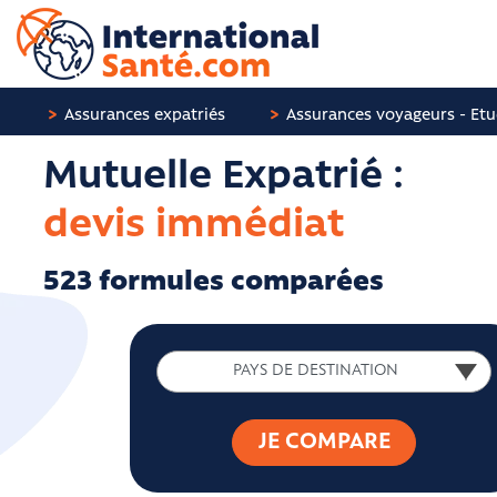
Panneau de gestion des cookies
Assurances expatriés
Assurances voyageurs - Etu
Mutuelle Expatrié :
devis immédiat
523 formules comparées
PAYS DE DESTINATION
PAYS DE DESTINATION
JE COMPARE