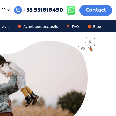
+33 531618450
Contact
FR
Avis
Avantages exclusifs
FAQ
Blog