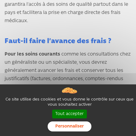
garantira l'accès à des soins de qualité partout dans le
pays et facilitera la prise en charge directe des frais
médicaux.
Faut-il faire l’avance des frais ?
Pour les soins courants
comme les consultations chez
un généraliste ou un spécialiste, vous devrez
généralement avancer les frais et conserver tous les
justificatifs (factures, ordonnances, comptes-rendus
médicaux) pour obtenir un remboursement ultérieur.
Ce site utilise des cookies et vous donne le contrôle sur ceux que
En cas d'hospitalisation de plus de 24 heures,
la
vous souhaitez activer
situation est différente. Vous devez alors rapidement
Tout accepter
informer la plateforme d'assistance de votre assurance
pour les informer de la situation. Cette démarche
Personnaliser
permet généralement d'éviter l'avance des frais,