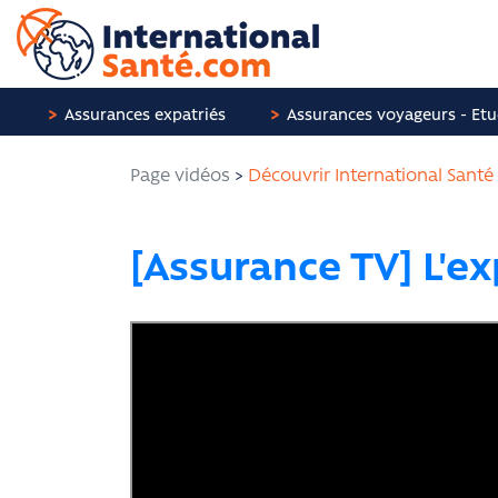
Panneau de gestion des cookies
Assurances expatriés
Assurances voyageurs - Etu
Page vidéos
>
Découvrir International Santé
[Assurance TV] L'e