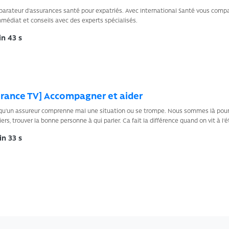
arateur d'assurances santé pour expatriés. Avec International Santé vous compar
médiat et conseils avec des experts spécialisés.
n 43 s
urance TV] Accompagner et aider
e qu'un assureur comprenne mal une situation ou se trompe. Nous sommes là pour vo
iers, trouver la bonne personne à qui parler. Ca fait la différence quand on vit à l'é
n 33 s