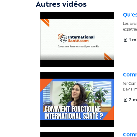
Autres vidéos
Qu'es
Les avan
expatrié
1 mi
Comm
1er Comp
Devis im
2 m
Comme