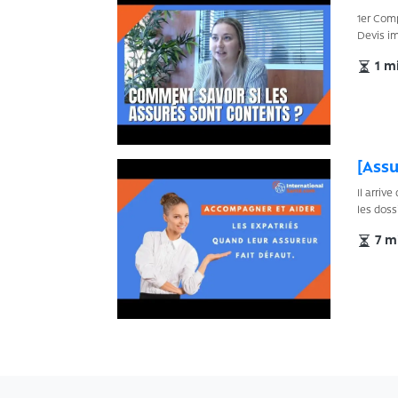
1er Comp
Devis im
1 mi
[Ass
Il arriv
les doss
7 mi