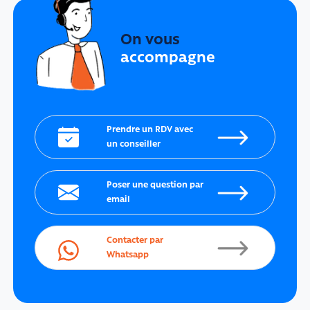
On vous
accompagne
Prendre un RDV avec
un conseiller
Poser une question par
email
Contacter par
Whatsapp