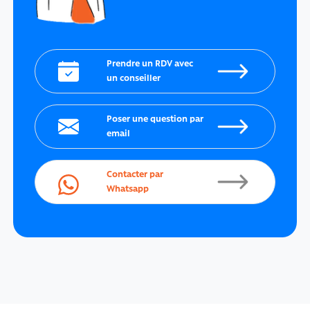
Prendre un RDV avec
un conseiller
Poser une question par
email
Contacter par
Whatsapp