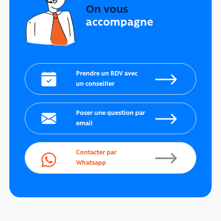
On vous
accompagne
Prendre un RDV avec
un conseiller
Poser une question par
email
Contacter par
Whatsapp