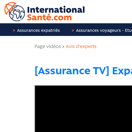
Panneau de gestion des cookies
Assurances expatriés
Assurances voyageurs - Etu
Page vidéos
>
Avis d'experts
[Assurance TV] Expa