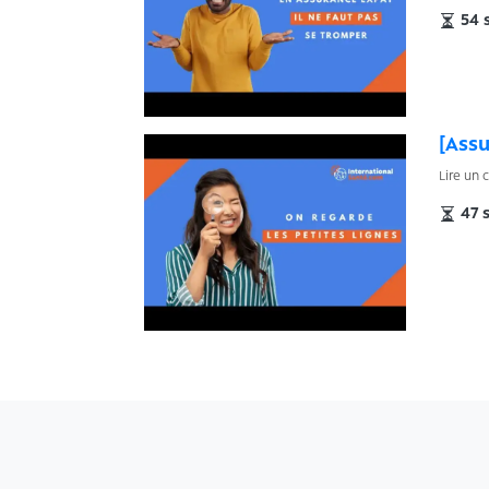
54 
[Assu
Lire un 
47 