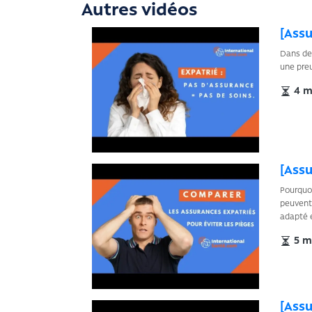
Autres vidéos
[Assu
Dans de 
une preu
4 mi
[Assu
Pourquoi
peuvent 
adapté e
5 mi
[Assu