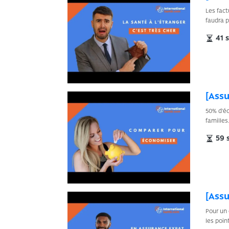
Les fact
faudra p
41 s
[Ass
50% d'éc
famille
59 
[Assu
Pour un 
les poin