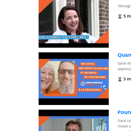
Témoign
5 mi
Quand
Sylvie e
urgence,
3 mi
Pourq
Dans cet
choisir 