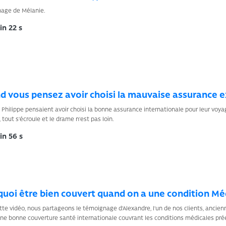
age de Mélanie.
n 22 s
 vous pensez avoir choisi la mauvaise assurance ex
t Philippe pensaient avoir choisi la bonne assurance internationale pour leur voy
 tout s’écroule et le drame n’est pas loin.
n 56 s
uoi être bien couvert quand on a une condition Mé
te vidéo, nous partageons le témoignage d'Alexandre, l’un de nos clients, ancie
une bonne couverture santé internationale couvrant les conditions médicales prée