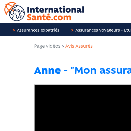
Panneau de gestion des cookies
Assurances expatriés
Assurances voyageurs - Etu
Page vidéos
>
Avis Assurés
Anne
- "Mon assura