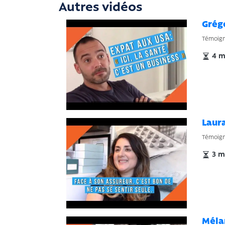
Autres vidéos
Grég
Témoigna
4 m
Laur
Témoigna
3 mi
Méla