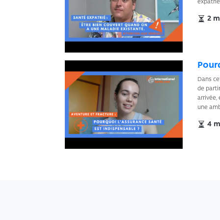
expatrié
2 mi
Pourq
Dans cet
de parti
arrivée,
une ambu
4 mi