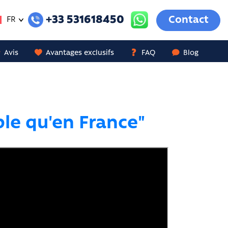
+33 531618450
Contact
FR
Avis
Avantages exclusifs
FAQ
Blog
ple qu'en France"