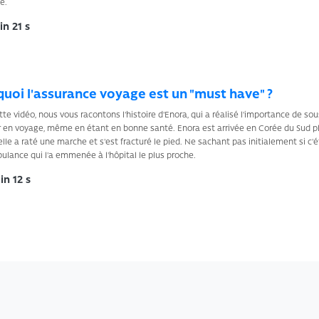
e.
n 21 s
uoi l'assurance voyage est un "must have" ?
te vidéo, nous vous racontons l'histoire d'Enora, qui a réalisé l'importance de s
r en voyage, même en étant en bonne santé. Enora est arrivée en Corée du Sud p
 elle a raté une marche et s'est fracturé le pied. Ne sachant pas initialement si c'
lance qui l'a emmenée à l'hôpital le plus proche.
n 12 s