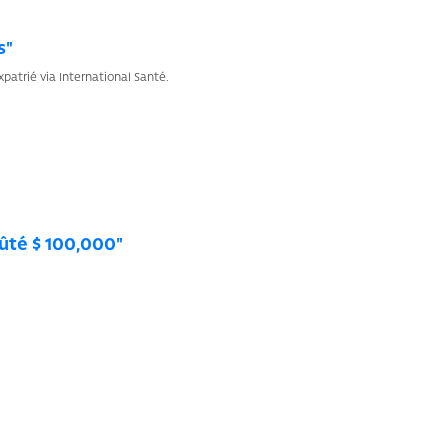
s"
xpatrié via International Santé.
oûté $ 100,000"