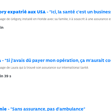
ory expatrié aux USA
- "Ici, la santé c'est un busines
ge de Grégory, installé en Floride avec sa famille, il à souscrit à une assurance e
in
a
- "Si j'avais dû payer mon opération, ça m'aurait c
ge de Laura qui à trouvé son assurance sur International Santé.
n 39 s
nie
- "Sans assurance, pas d'ambulance"