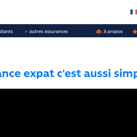
diants
Autres Assurances
À propos
nce expat c'est aussi sim