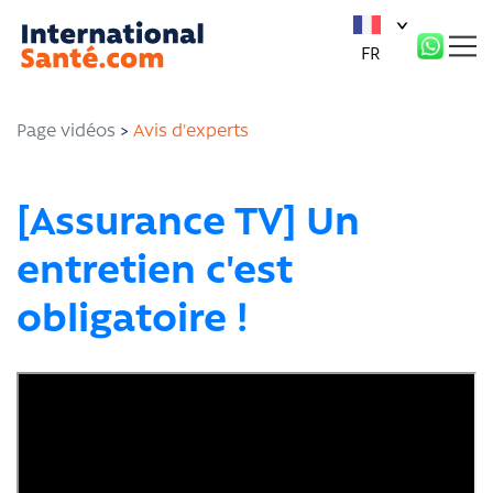
Panneau de gestion des cookies
FR
Page vidéos
>
Avis d'experts
[Assurance TV] Un
entretien c'est
obligatoire !