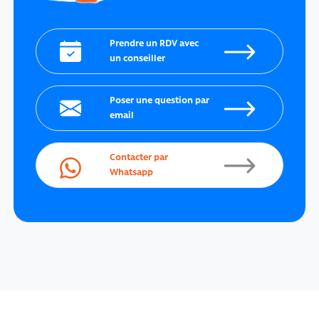
Prendre un RDV avec
un conseiller
Poser une question par
email
Contacter par
Whatsapp