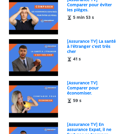
[Assurance TV]
Comparer pour éviter
les pièges.
5 min 53 s
[Assurance TV] La santé
à l'étranger c'est très
cher
41 s
[Assurance TV]
Comparer pour
économiser.
59 s
[Assurance TV] En
assurance Expat, il ne