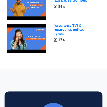
faut pas se tromper.
54 s
[Assurance TV] On
regarde les petites
lignes.
47 s