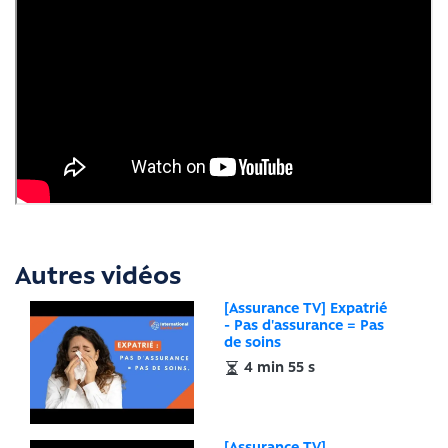
Autres vidéos
[Assurance TV] Expatrié
- Pas d'assurance = Pas
de soins
4 min 55 s