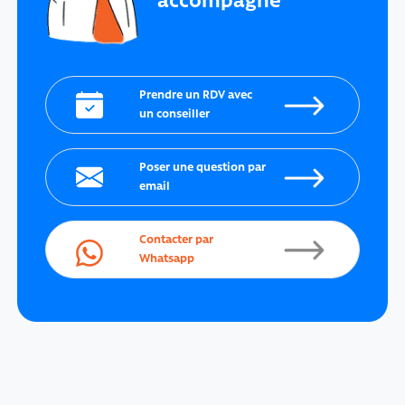
accompagne
Prendre un RDV avec
un conseiller
Poser une question par
email
Contacter par
Whatsapp