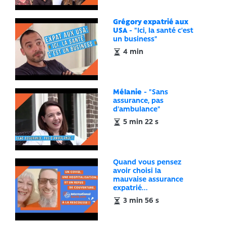
Grégory expatrié aux
USA
- "Ici, la santé c'est
un business"
4 min
Mélanie
- "Sans
assurance, pas
d'ambulance"
5 min 22 s
Quand vous pensez
avoir choisi la
mauvaise assurance
expatrié...
3 min 56 s