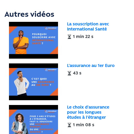
Autres vidéos
La souscription avec
International Santé
1 min 22 s
L'assurance au 1er Euro
43 s
Le choix d'assurance
pour les longues
études à l'étranger
1 min 08 s