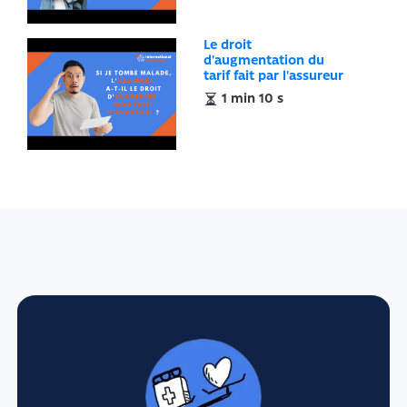
Le droit
d'augmentation du
tarif fait par l'assureur
1 min 10 s