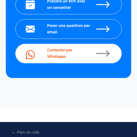
Prendre un RDV avec
un conseiller
Poser une question par
email
Contacter par
Whatsapp
Plan du site