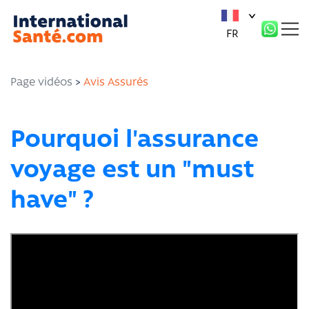
Panneau de gestion des cookies
FR
Page vidéos
>
Avis Assurés
Pourquoi l'assurance
voyage est un "must
have" ?