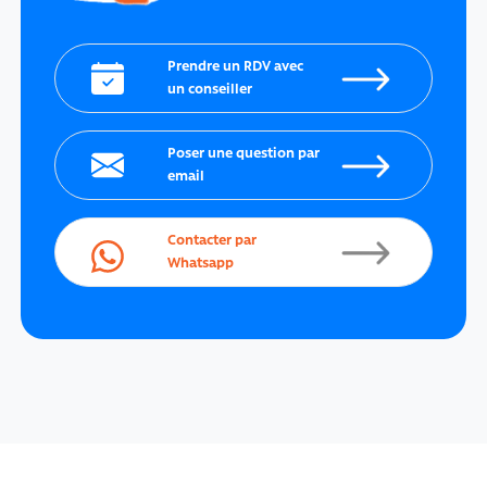
Prendre un RDV avec
un conseiller
Poser une question par
email
Contacter par
Whatsapp