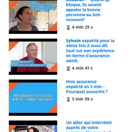
Déborah
- "Quand ça
bloque, ils savent
appeler la bonne
personne au bon
moment"
4 min 25 s
Sylvain
expatrié pour la
4ème fois il nous dit
tout sur son expérience
en terme d'assurance
santé.
4 min 41 s
Mon assurance
expatrié en 3 min -
Pourquoi souscrire ?
3 min 39 s
Un allier qui intervient
auprès de votre