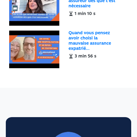
assureur dès que c'est
nécessaire
1 min 10 s
Quand vous pensez
avoir choisi la
mauvaise assurance
expatrié...
3 min 56 s