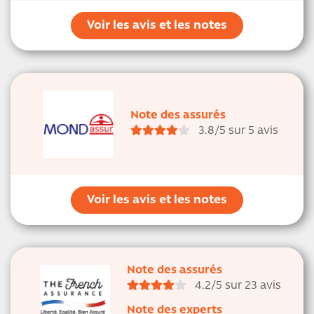
Voir les avis et les notes
Note des assurés
3.8/5 sur 5 avis
Voir les avis et les notes
Note des assurés
4.2/5 sur 23 avis
Note des experts