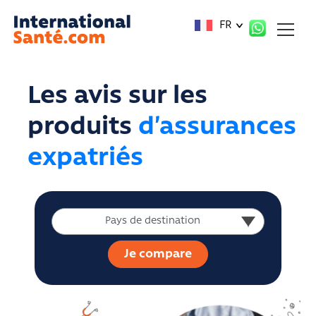
Panneau de gestion des cookies
FR
Les avis sur les
produits
d’assurances
expatriés
Pays de destination
Pays de destination
Je compare