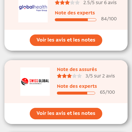
2.5/5 sur 6 avis
Note des experts
84
/100
Voir les avis et les notes
Note des assurés
3/5 sur 2 avis
Note des experts
65
/100
Voir les avis et les notes