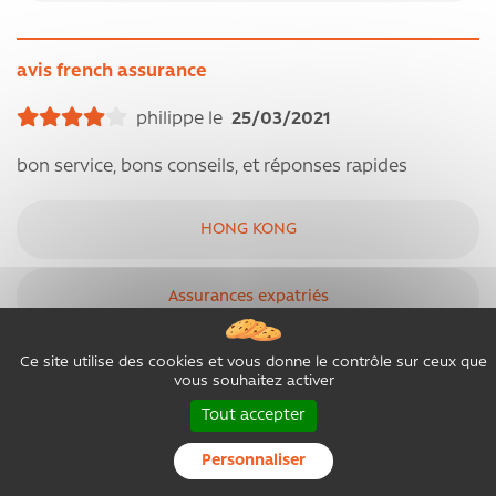
avis french assurance
philippe le
25/03/2021
bon service, bons conseils, et réponses rapides
HONG KONG
Assurances expatriés
Ce site utilise des cookies et vous donne le contrôle sur ceux que
vous souhaitez activer
Très bien
Tout accepter
Elodie le
16/03/2021
Personnaliser
Très contente de l'association The French Assurance +