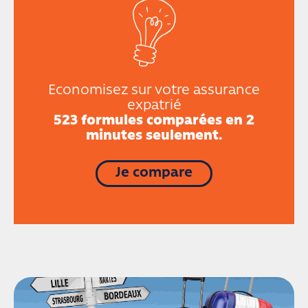
Economisez sur votre assurance
expatrié
523 formules comparées en 2
minutes seulement.
Je compare