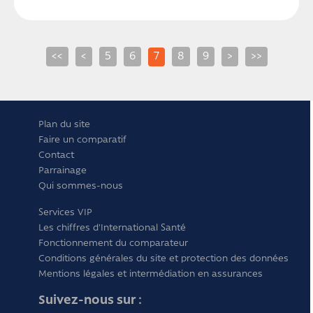
<<
<
5
6
7
8
9
>
>>
Plan du site
Faire un comparatif
Contact
Parrainage
Qui sommes-nous
Services VIP
Les chiffres d'International Santé
Fonctionnement du comparateur
Conditions générales du site et protection des données
Mentions légales et intermédiation en assurances
Suivez-nous sur :