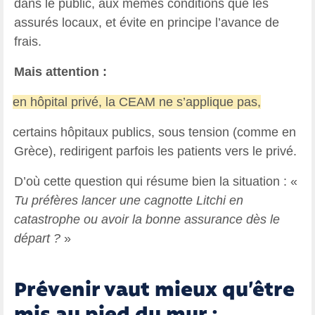
dans le public, aux mêmes conditions que les
assurés locaux, et évite en principe l’avance de
frais.
Mais attention :
·
en hôpital privé, la CEAM ne s’applique pas,
·
certains hôpitaux publics, sous tension (comme en
Grèce), redirigent parfois les patients vers le privé.
D’où cette question qui résume bien la situation : «
Tu préfères lancer une cagnotte Litchi en
catastrophe ou avoir la bonne assurance dès le
départ ?
»
Prévenir vaut mieux qu’être