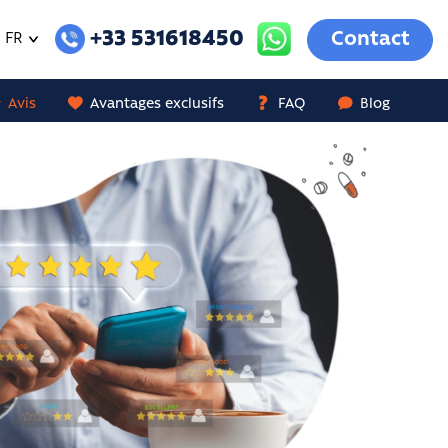
+33 531618450
Contact
FR
Avis
Avantages exclusifs
FAQ
Blog