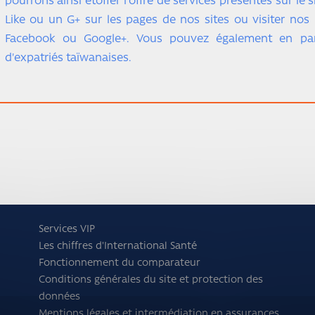
pourrons ainsi étoffer l'offre de services présentés sur le 
Like ou un G+ sur les pages de nos sites ou visiter no
Facebook ou Google+. Vous pouvez également en parl
d'expatriés taïwanaises.
Services VIP
Les chiffres d'International Santé
Fonctionnement du comparateur
Conditions générales du site et protection des
données
Mentions légales et intermédiation en assurances