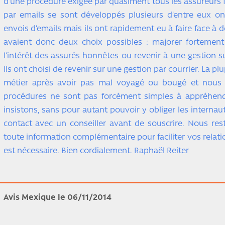
d’une procédure exigée par quasiment tous les assureurs 
par emails se sont développés plusieurs d’entre eux o
envois d’emails mais ils ont rapidement eu à faire face à 
avaient donc deux choix possibles : majorer fortement 
l’intérêt des assurés honnêtes ou revenir à une gestion s
Ils ont choisi de revenir sur une gestion par courrier. La pl
métier après avoir pas mal voyagé ou bougé et nous
procédures ne sont pas forcément simples à appréhend
insistons, sans pour autant pouvoir y obliger les internaut
contact avec un conseiller avant de souscrire. Nous res
toute information complémentaire pour faciliter vos relati
est nécessaire. Bien cordialement. Raphaël Reiter
Avis Mexique le 06/11/2014