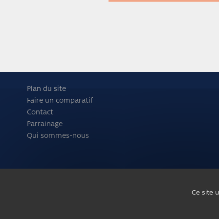
Plan du site
Faire un comparatif
Contact
Parrainage
Qui sommes-nous
Ce site 
/*
*/