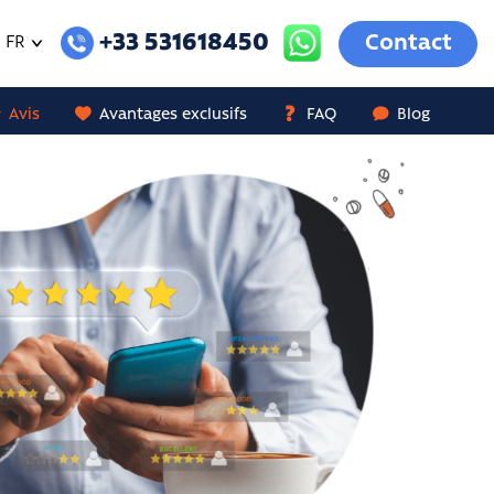
+33 531618450
Contact
FR
Avis
Avantages exclusifs
FAQ
Blog