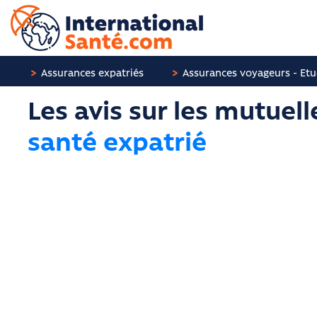
Panneau de gestion des cookies
Assurances expatriés
Assurances voyageurs - Etu
Les avis sur les mutuell
santé expatrié