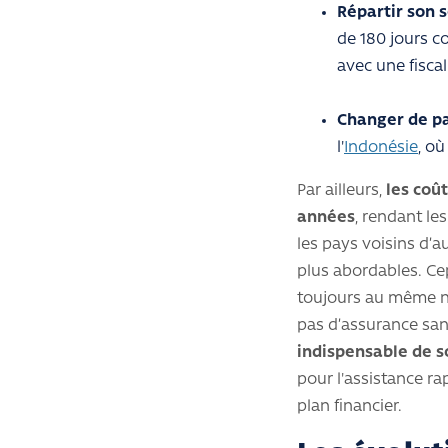
Répartir son s
de 180 jours c
avec une fiscal
Changer de pa
l'
Indonésie
, où
Par ailleurs,
les coû
années
, rendant le
les pays voisins d’a
plus abordables. Ce
toujours au même ni
pas d’assurance san
indispensable de s
pour l'assistance rap
plan financier.