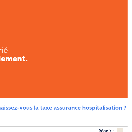
rié
lement.
naissez-vous la taxe assurance hospitalisation ?
Réagir :