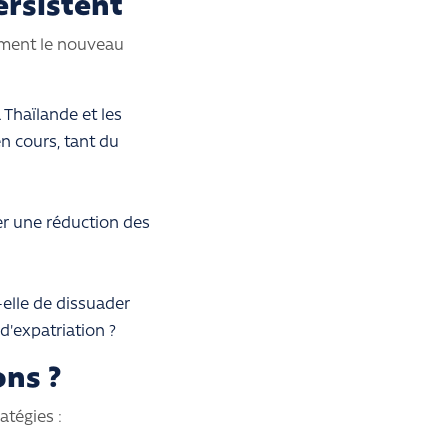
ersistent
mment le nouveau
 Thaïlande et les
en cours, tant du
ner une réduction des
elle de dissuader
d'expatriation ?
ons ?
atégies :