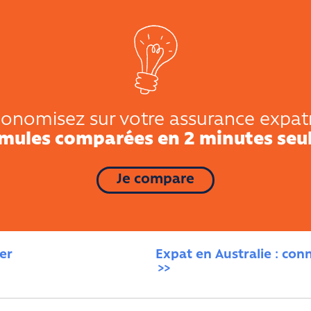
onomisez sur votre assurance expat
rmules comparées en 2 minutes seu
Je compare
er
Expat en Australie : con