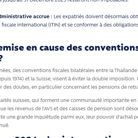
s jusqu’au 31 Décembre 2023 resteront non imposables.
ministrative accrue :
Les expatriés doivent désormais ob
n fiscale international (ITIN) et se conformer à des obligation
emise en cause des conventions
?
ées, des conventions fiscales bilatérales entre la Thaïlande 
uis 1974) et la Suisse, visent à éviter la double imposition.
r des doutes, en particulier concernant les pensions de retra
traités suisses, qui forment une communauté importante en 
e les revenus de l'AVS et des caisses de pension sont dés
cite une grande inquiétude parmi eux, leur pouvoir d'achat p
nué.