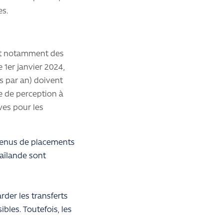
es.
rant notamment des
e 1er janvier 2024,
s par an) doivent
e de perception à
ves pour les
evenus de placements
haïlande sont
rder les transferts
bles. Toutefois, les