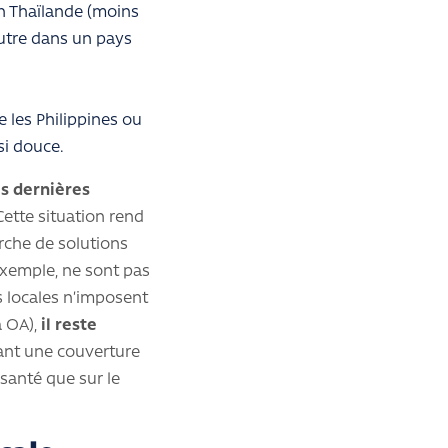
n Thaïlande (moins
autre dans un pays
 les Philippines ou
ssi douce.
s dernières
Cette situation rend
erche de solutions
exemple, ne sont pas
és locales n’imposent
a OA),
il reste
uant une couverture
 santé que sur le