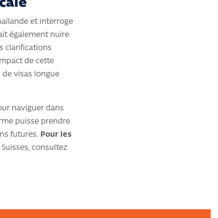
cale
aïlande et interroge
rait également nuire
s clarifications
'impact de cette
s de visas longue
pour naviguer dans
orme puisse prendre
ns futures.
Pour les
s Suisses, consultez