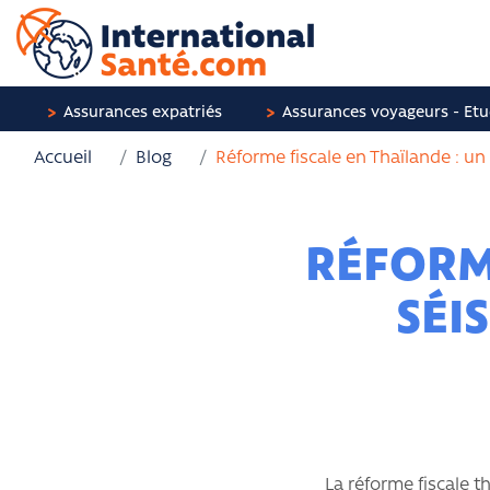
Assurances expatriés
Assurances voyageurs - Etu
Accueil
Blog
Réforme fiscale en Thaïlande : un
RÉFORME
SÉI
La réforme fiscale t