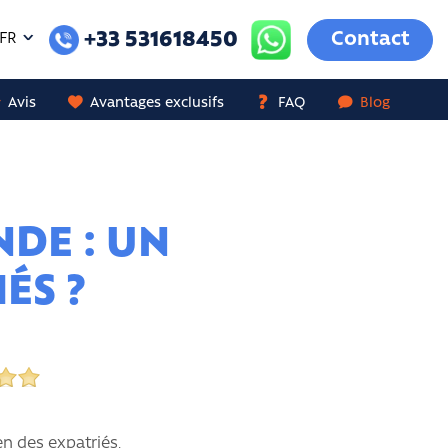
+33 531618450
Contact
FR
Avis
Avantages exclusifs
FAQ
Blog
NDE : UN
ÉS ?
en des expatriés,