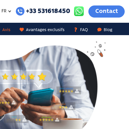
+33 531618450
Contact
FR
Avis
Avantages exclusifs
FAQ
Blog