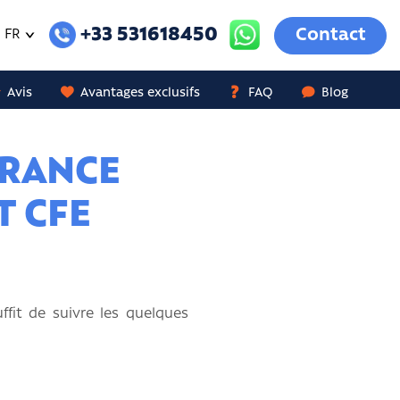
+33 531618450
Contact
FR
Avis
Avantages exclusifs
FAQ
Blog
URANCE
T CFE
ffit de suivre les quelques