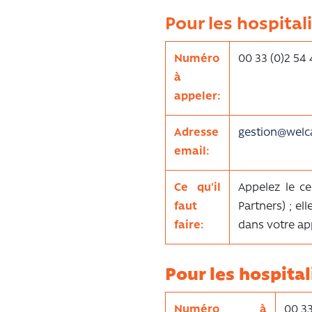
Pour les hospital
Numéro
00 33 (0)2 54 
à
appeler:
Adresse
gestion@welca
email:
Ce qu'il
Appelez le c
faut
Partners) ; el
faire:
dans votre app
Pour les hospital
Numéro à
00 33