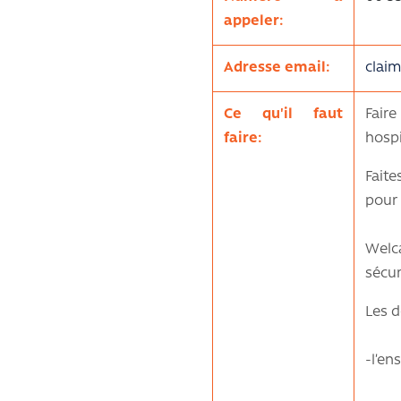
appeler:
Adresse email:
claim
Ce qu'il faut
Fair
faire:
hospi
Faite
pour 
Welc
sécur
Les d
-l’en