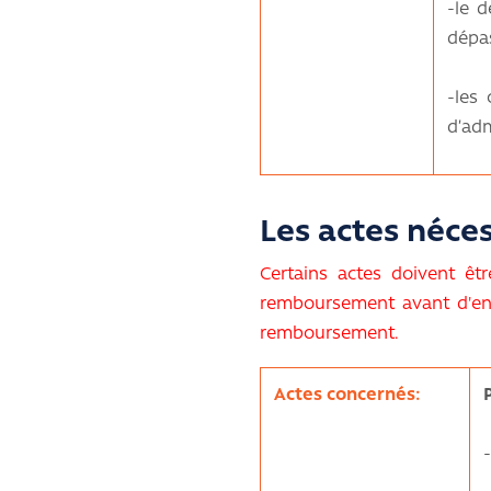
-le d
dépa
-les 
d’adm
Les actes néces
Certains actes doivent êt
remboursement avant d'engag
remboursement.
Actes concernés: