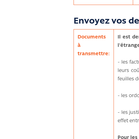
Envoyez vos d
Documents
Il est d
à
l'étrang
transmettre:
- les fac
leurs co
feuilles 
- les ord
- les jus
effet ent
Pour les