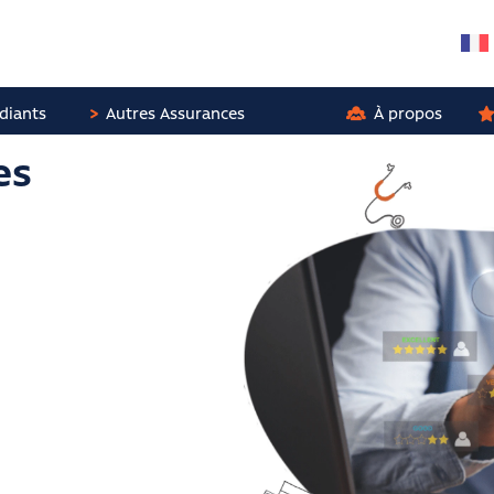
diants
Autres Assurances
À propos
es