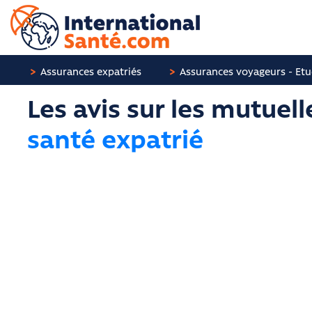
Panneau de gestion des cookies
Assurances expatriés
Assurances voyageurs - Etu
Les avis sur les mutuell
santé expatrié