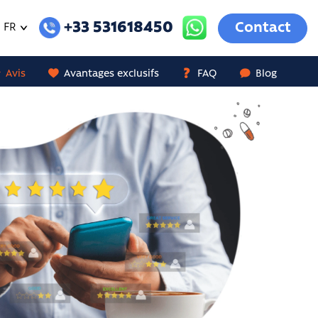
+33 531618450
Contact
FR
Avis
Avantages exclusifs
FAQ
Blog