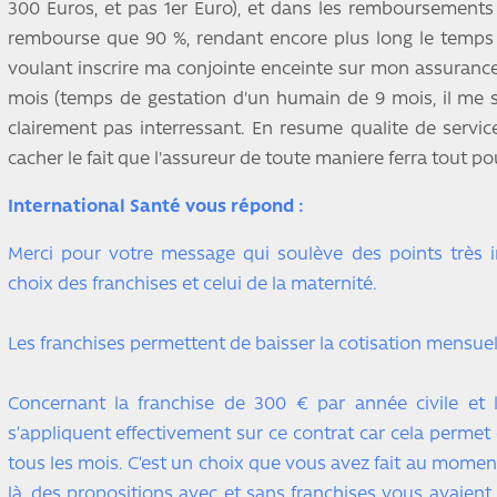
300 Euros, et pas 1er Euro), et dans les remboursements 
rembourse que 90 %, rendant encore plus long le temps 
voulant inscrire ma conjointe enceinte sur mon assurance,
mois (temps de gestation d'un humain de 9 mois, il me se
clairement pas interressant. En resume qualite de servi
cacher le fait que l'assureur de toute maniere ferra tout p
International Santé vous répond :
Merci pour votre message qui soulève des points très i
choix des franchises et celui de la maternité.
Les franchises permettent de baisser la cotisation mensuell
Concernant la franchise de 300 € par année civile et
s’appliquent effectivement sur ce contrat car cela permet 
tous les mois. C’est un choix que vous avez fait au mome
là, des propositions avec et sans franchises vous avaient 