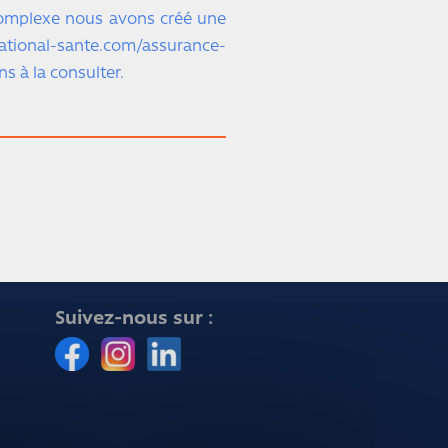
t complexe nous avons créé une
-sante.com/assurance-
s à la consulter.
Suivez-nous sur :