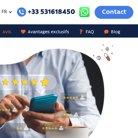
+33 531618450
Contact
FR
Avis
Avantages exclusifs
FAQ
Blog