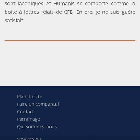
sont laconiques et Humanis se comporte comme la
boîte à lettres relais de CFE. En bref je ne suis guère
satisfait.
Plan du site
Faire un comparatif
Contact
Parrainage
Qui sommes-nous
Services VIP