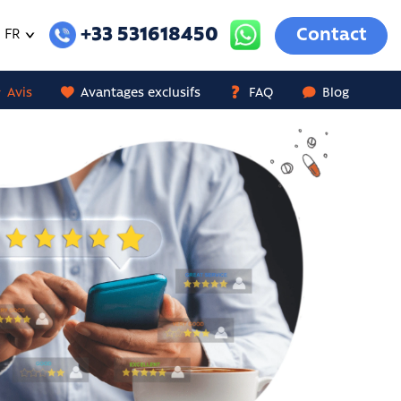
+33 531618450
Contact
FR
Avis
Avantages exclusifs
FAQ
Blog