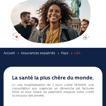
Accueil
Assurances expatriés
Pays
USA
La santé la plus chère du monde.
Ici une hospitalisation de 7 jours coûte 183000$, une
consultation aux urgences un dimanche est facturée
900$ et tout retard de paiement impacte votre credit
score pour des années.