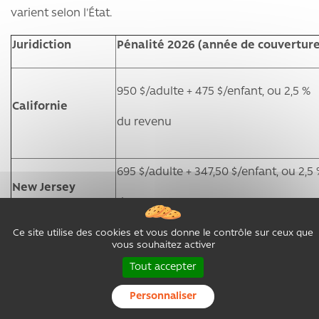
varient selon l'État.
Juridiction
Pénalité 2026 (année de couverture
950 $/adulte + 475 $/enfant, ou 2,5 %
Californie
du revenu
695 $/adulte + 347,50 $/enfant, ou 2,5
New Jersey
du revenu
Ce site utilise des cookies et vous donne le contrôle sur ceux que
695 $/adulte + 347,50 $/enfant, ou 2,5
vous souhaitez activer
Rhode Island
Tout accepter
du revenu
Personnaliser
795 $/adulte + 397,50 $/enfant (≤ 2 38