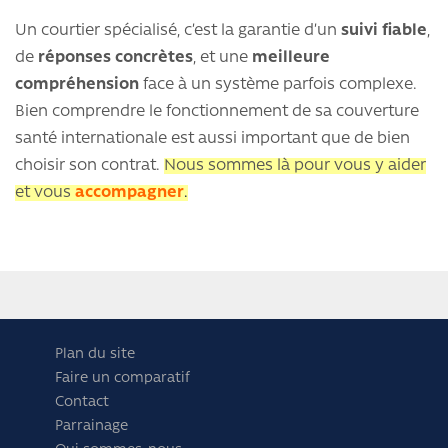
Un courtier spécialisé, c’est la garantie d’un
suivi fiable
,
de
réponses concrètes
, et une
meilleure
compréhension
face à un système parfois complexe.
Bien comprendre le fonctionnement de sa couverture
santé internationale est aussi important que de bien
choisir son contrat.
Nous sommes là pour vous y aider
et vous
accompagner
.
Plan du site
Faire un comparatif
Contact
Parrainage