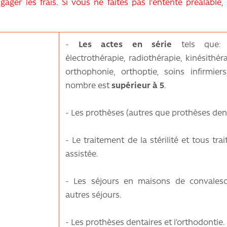
er les frais. Si vous ne faites pas l'entente préalable, 
-
Les actes en série
tels que: ch
électrothérapie, radiothérapie, kinésithé
orthophonie, orthoptie, soins infirmier
nombre est
supérieur à 5
.
- Les prothèses (autres que prothèses dent
- Le traitement de la stérilité et tous tr
assistée.
- Les séjours en maisons de convalesc
autres séjours.
- Les prothèses dentaires et l’orthodontie.