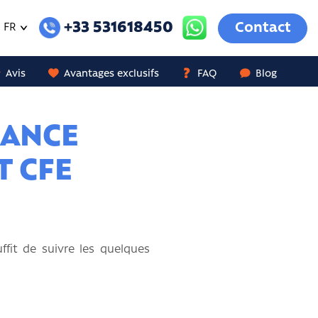
+33 531618450
Contact
FR
Avis
Avantages exclusifs
FAQ
Blog
RANCE
T CFE
ffit de suivre les quelques