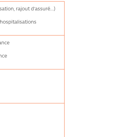
ation, rajout d'assuré...)
hospitalisations
rance
ance