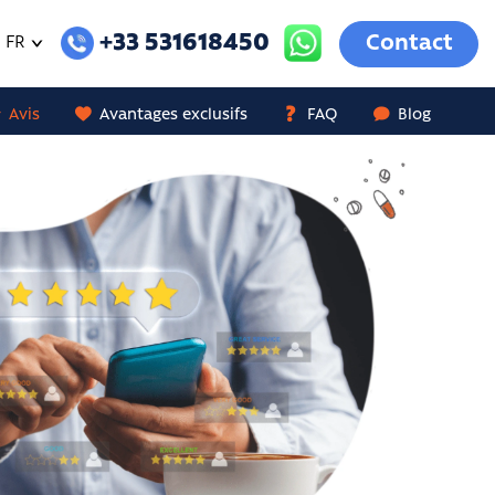
+33 531618450
Contact
FR
Avis
Avantages exclusifs
FAQ
Blog