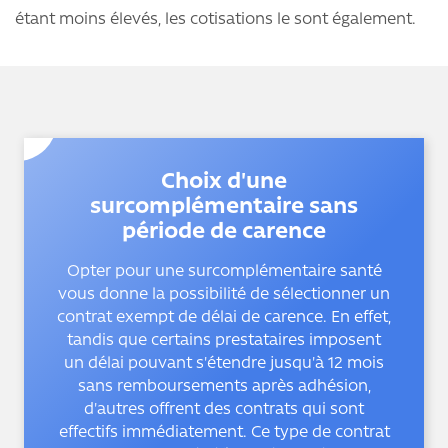
étant moins élevés, les cotisations le sont également.
Choix d'une
surcomplémentaire sans
période de carence
Opter pour une surcomplémentaire santé
vous donne la possibilité de sélectionner un
contrat exempt de délai de carence. En effet,
tandis que certains prestataires imposent
un délai pouvant s'étendre jusqu'à 12 mois
sans remboursements après adhésion,
d'autres offrent des contrats qui sont
effectifs immédiatement. Ce type de contrat