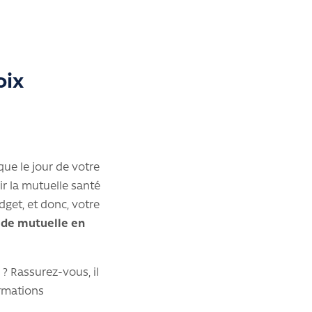
oix
que le jour de votre
r la mutuelle santé
get, et donc, votre
de mutuelle en
? Rassurez-vous, il
ormations