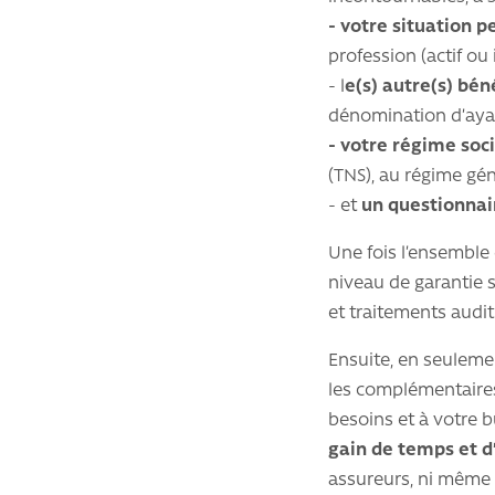
-
votre situation p
profession (actif ou 
- l
e(s) autre(s) bén
dénomination d’aya
- votre régime soci
(TNS), au régime gén
- et
un questionnai
Une fois l’ensemble
niveau de garantie s
et traitements auditi
Ensuite, en seulem
les complémentaires
besoins et à votre 
gain de temps et d
assureurs, ni même 