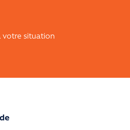
 votre situation
 de