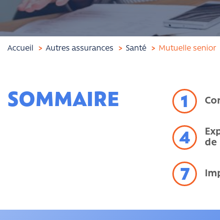
Accueil
Autres assurances
Santé
Mutuelle senior
SOMMAIRE
1
Co
Exp
4
de 
7
Im