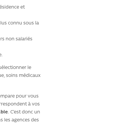
résidence et
plus connu sous la
rs non salariés
e.
électionner le
que, soins médicaux
compare pour vous
orrespondent à vos
able
. C’est donc un
ans les agences des